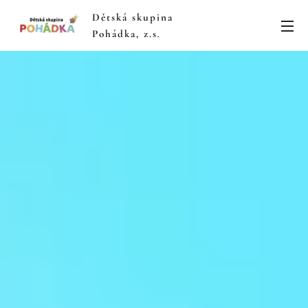
Dětská skupina
Pohádka, z.s
.