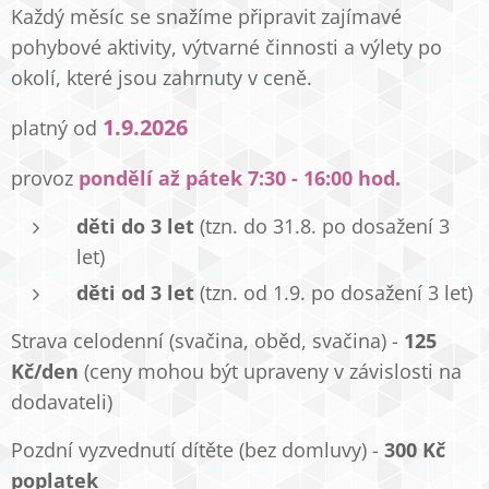
Každý měsíc se snažíme připravit zajímavé
pohybové aktivity, výtvarné činnosti a výlety po
okolí, které jsou zahrnuty v ceně.
1.9.2026
platný od
provoz
pondělí až pátek 7:30 - 16:00 hod.
děti do 3 let
(tzn. do 31.8. po dosažení 3
let)
děti od 3 let
(tzn. od 1.9. po dosažení 3 let)
Strava celodenní (svačina, oběd, svačina) -
125
Kč/den
(ceny mohou být upraveny v závislosti na
dodavateli)
Pozdní vyzvednutí dítěte (bez domluvy) -
300 Kč
poplatek