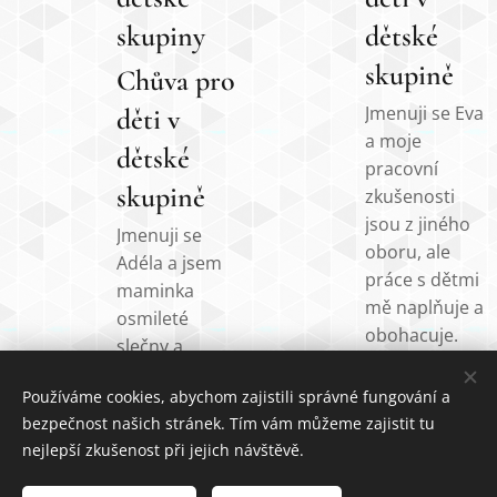
skupiny
dětské
skupině
Chůva pro
Jmenuji se Eva
děti v
a moje
dětské
pracovní
skupině
zkušenosti
jsou z jiného
Jmenuji se
oboru, ale
Adéla a jsem
práce s dětmi
maminka
mě naplňuje a
osmileté
obohacuje.
slečny a
Mám vnučku a
šestiletého
vnuka a ty se
Používáme cookies, abychom zajistili správné fungování a
chlapečka.
snažím vést
bezpečnost našich stránek. Tím vám můžeme zajistit tu
Mám
ke správným
nejlepší zkušenost při jejich návštěvě.
vystudovaný
hodnotám,
Management