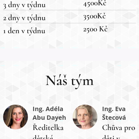
4500Kč
3 dny v týdnu
3500Kč
2 dny v týdnu
2500 Kč
1 den v týdnu
Náš tým
Ing. Adéla
Ing. Eva
Abu Dayeh
Štecová
Ředitelka
Chůva pro
dětské
děti v